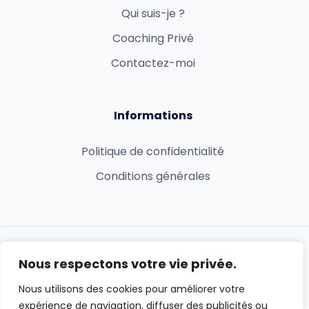
Qui suis-je ?
Coaching Privé
Contactez-moi
Informations
Politique de confidentialité
Conditions générales
Vidéo :
Créer un site de formations en ligne
Nous respectons votre vie privée.
Créé avec
et hébergé par le
meilleur hébergeur web LWS
Nous utilisons des cookies pour améliorer votre
expérience de navigation, diffuser des publicités ou